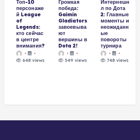
Топ-10
Громкая
Интернешн
персонаже
победа:
л по Дота
й League
Gaimin
2: Главные
е
of
Gladiators
моменты и
Legends:
завоевыва
неожиданн
кто сейчас
ют
ые
в центре
вершины в
повороты
внимания?
Dota 2!
турнира
648 views
549 views
748 views
и
о
а