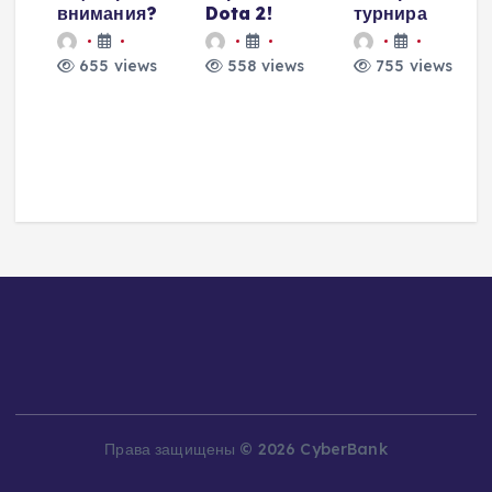
внимания?
Dota 2!
турнира
655 views
558 views
755 views
и
о
а
Права защищены © 2026 CyberBank