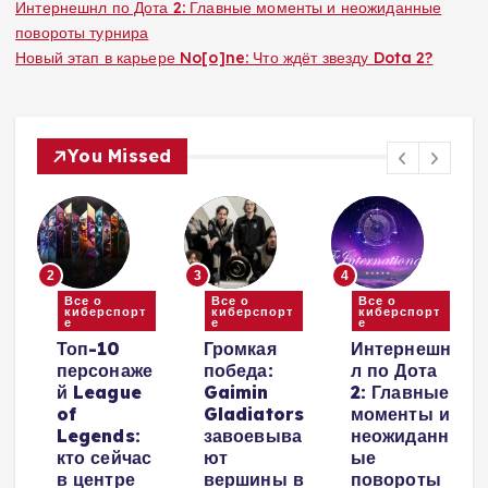
Интернешнл по Дота 2: Главные моменты и неожиданные
повороты турнира
Новый этап в карьере No[o]ne: Что ждёт звезду Dota 2?
You Missed
2
3
4
Все о
Все о
Все о
киберспорт
киберспорт
киберспорт
е
е
е
и
Топ-10
Громкая
Интернешн
персонаже
победа:
л по Дота
й League
Gaimin
2: Главные
е
of
Gladiators
моменты и
Legends:
завоевыва
неожиданн
кто сейчас
ют
ые
в центре
вершины в
повороты