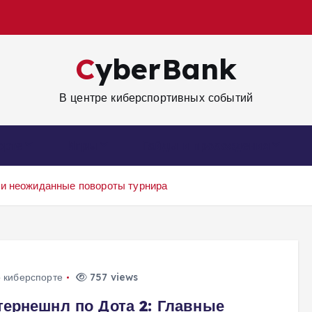
CyberBank
В центре киберспортивных событий
орте
Игры
Гайды и прохождения
 и неожиданные повороты турнира
о киберспорте
757 views
тернешнл по Дота 2: Главные