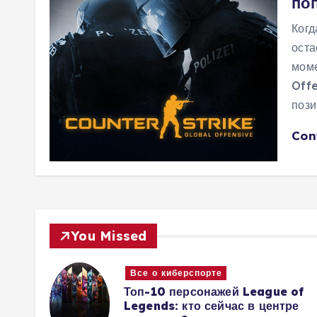
по
Когд
оста
моме
Offe
пози
Con
You Missed
Все о киберспорте
 и
Топ-10 персонажей League of
овы
Legends: кто сейчас в центре