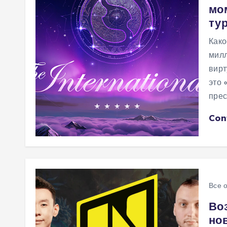
мо
м
ту
у
Како
милл
вирт
это 
пре
Con
Все 
Во
но