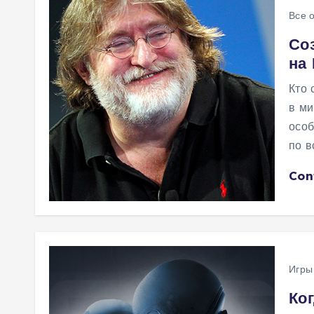
Все 
Со
на
Кто 
в ми
особ
по в
Con
Игры
Ко