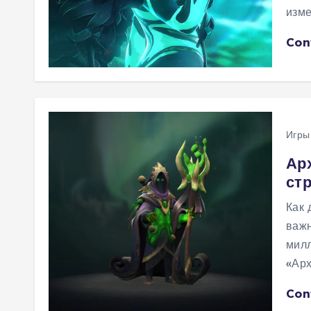
изме
Con
Игры
Арх
стр
Как 
важн
милл
«Арх
Con