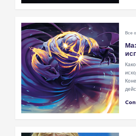
Все 
Ма
ис
Како
исхо
Коне
дейс
Con