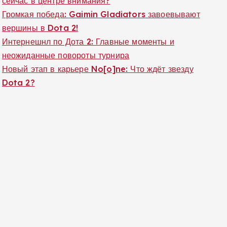
сейчас в центре внимания?
Громкая победа: Gaimin Gladiators завоевывают
вершины в Dota 2!
Интернешнл по Дота 2: Главные моменты и
неожиданные повороты турнира
Новый этап в карьере No[o]ne: Что ждёт звезду
Dota 2?