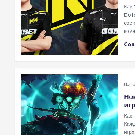
Как 
Dota
сост
кома
Con
Все 
Но
иг
Как 
Кажд
игро