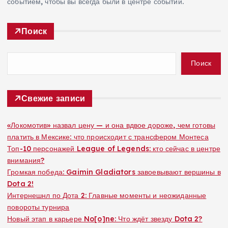
событием, чтобы вы всегда были в центре событий.
Поиск
Поиск
Свежие записи
«Локомотив» назвал цену — и она вдвое дороже, чем готовы
платить в Мексике: что происходит с трансфером Монтеса
Топ-10 персонажей League of Legends: кто сейчас в центре
внимания?
Громкая победа: Gaimin Gladiators завоевывают вершины в
Dota 2!
Интернешнл по Дота 2: Главные моменты и неожиданные
повороты турнира
Новый этап в карьере No[o]ne: Что ждёт звезду Dota 2?