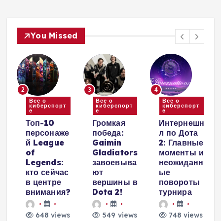
You Missed
2
3
4
Все о
Все о
Все о
киберспорт
киберспорт
киберспорт
е
е
е
и
Топ-10
Громкая
Интернешн
персонаже
победа:
л по Дота
й League
Gaimin
2: Главные
е
of
Gladiators
моменты и
Legends:
завоевыва
неожиданн
кто сейчас
ют
ые
в центре
вершины в
повороты
внимания?
Dota 2!
турнира
648 views
549 views
748 views
и