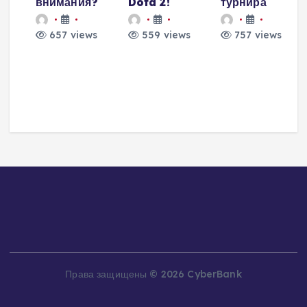
внимания?
Dota 2!
турнира
657 views
559 views
757 views
и
о
а
Права защищены © 2026 CyberBank