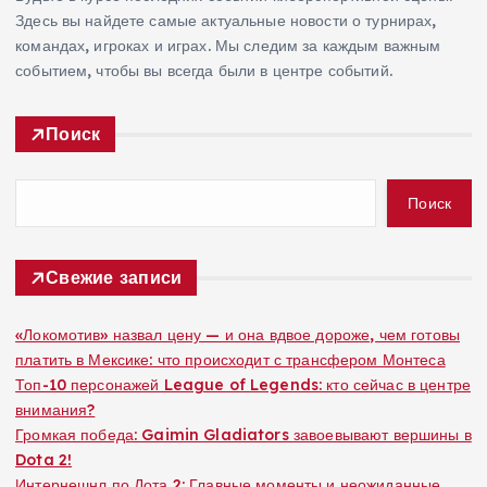
Здесь вы найдете самые актуальные новости о турнирах,
командах, игроках и играх. Мы следим за каждым важным
событием, чтобы вы всегда были в центре событий.
Поиск
Поиск
Свежие записи
«Локомотив» назвал цену — и она вдвое дороже, чем готовы
платить в Мексике: что происходит с трансфером Монтеса
Топ-10 персонажей League of Legends: кто сейчас в центре
внимания?
Громкая победа: Gaimin Gladiators завоевывают вершины в
Dota 2!
Интернешнл по Дота 2: Главные моменты и неожиданные