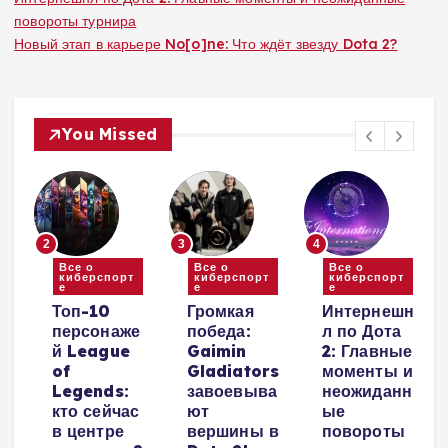
повороты турнира
Новый этап в карьере No[o]ne: Что ждёт звезду Dota 2?
You Missed
2
3
4
Все о
Все о
Все о
киберспорт
киберспорт
киберспорт
е
е
е
и
Топ-10
Громкая
Интернешн
персонаже
победа:
л по Дота
й League
Gaimin
2: Главные
е
of
Gladiators
моменты и
Legends:
завоевыва
неожиданн
кто сейчас
ют
ые
в центре
вершины в
повороты