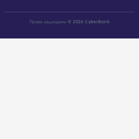
Права защищены © 2026 CyberBank