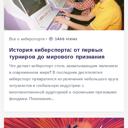
Все о киберспорте
1466 views
История киберспорта: от первых
турниров до мирового признания
Что делает киберспорт столь захватывающим явлением
в современном мире? В последние десятилетия
киберспорт превратился из увлечения небольшого круга
энтузиастов в глобальную индустрию с
многомиллионной аудиторией и огромными призовыми
фондами. Понимание…