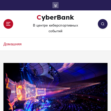
П
е
р
CyberBank
е
В центре киберспортивных
й
событий
т
и
к
Домашняя
с
о
д
е
р
ж
и
м
о
м
у