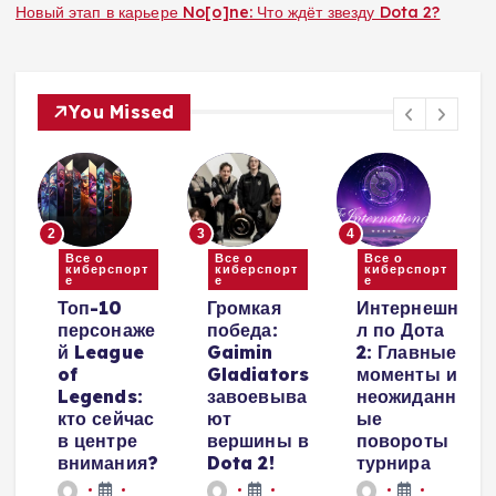
Новый этап в карьере No[o]ne: Что ждёт звезду Dota 2?
You Missed
2
3
4
Все о
Все о
Все о
киберспорт
киберспорт
киберспорт
е
е
е
и
Топ-10
Громкая
Интернешн
персонаже
победа:
л по Дота
й League
Gaimin
2: Главные
е
of
Gladiators
моменты и
Legends:
завоевыва
неожиданн
кто сейчас
ют
ые
в центре
вершины в
повороты
внимания?
Dota 2!
турнира