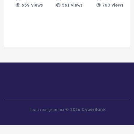
659 views
561 views
760 views
и
о
а
Права защищены © 2026 CyberBank