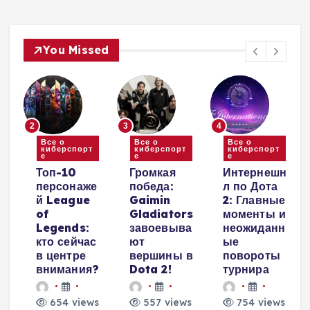
You Missed
2
3
4
Все о
Все о
Все о
киберспорт
киберспорт
киберспорт
е
е
е
и
Топ-10
Громкая
Интернешн
персонаже
победа:
л по Дота
й League
Gaimin
2: Главные
е
of
Gladiators
моменты и
Legends:
завоевыва
неожиданн
кто сейчас
ют
ые
в центре
вершины в
повороты
внимания?
Dota 2!
турнира
654 views
557 views
754 views
и