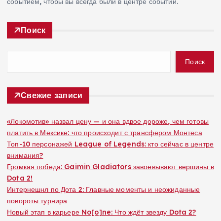
событием, чтобы вы всегда были в центре событий.
Поиск
Поиск
Свежие записи
«Локомотив» назвал цену — и она вдвое дороже, чем готовы
платить в Мексике: что происходит с трансфером Монтеса
Топ-10 персонажей League of Legends: кто сейчас в центре
внимания?
Громкая победа: Gaimin Gladiators завоевывают вершины в
Dota 2!
Интернешнл по Дота 2: Главные моменты и неожиданные
повороты турнира
Новый этап в карьере No[o]ne: Что ждёт звезду Dota 2?