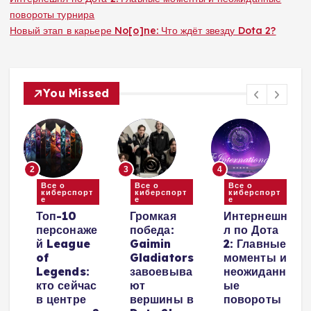
повороты турнира
Новый этап в карьере No[o]ne: Что ждёт звезду Dota 2?
You Missed
2
3
4
Все о
Все о
Все о
киберспорт
киберспорт
киберспорт
е
е
е
и
Топ-10
Громкая
Интернешн
персонаже
победа:
л по Дота
й League
Gaimin
2: Главные
е
of
Gladiators
моменты и
Legends:
завоевыва
неожиданн
кто сейчас
ют
ые
в центре
вершины в
повороты