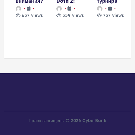
внимания?
Dota 2!
турнира
657 views
559 views
757 views
и
о
а
Права защищены © 2026 CyberBank