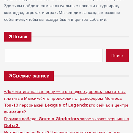
Здесь вы найдете самые актуальные новости о турнирах,
командах, игроках и играх. Мы следим за каждым важным
событием, чтобы вы всегда были в центре событий.
Поиск
Поиск
Свежие записи
«Локомотив» назвал цену — и она вдвое дороже, чем готовы
платить в Мексике: что происходит с трансфером Монтеса
Топ-10 персонажей League of Legends: кто сейчас в центре
внимания?
Громкая победа: Gaimin Gladiators завоевывают вершины в
Dota 2!
Интернешнл по Дота 2: Главные моменты и неожиданные