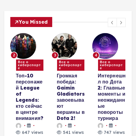
You Missed
2
3
4
Все о
Все о
Все о
киберспорт
киберспорт
киберспорт
е
е
е
и
Топ-10
Громкая
Интернешн
персонаже
победа:
л по Дота
й League
Gaimin
2: Главные
е
of
Gladiators
моменты и
Legends:
завоевыва
неожиданн
кто сейчас
ют
ые
в центре
вершины в
повороты
внимания?
Dota 2!
турнира
647 views
541 views
747 views
и