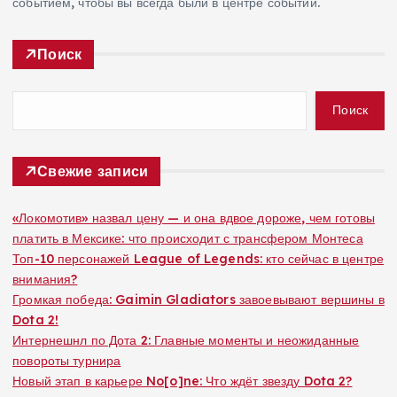
событием, чтобы вы всегда были в центре событий.
Поиск
Поиск
Свежие записи
«Локомотив» назвал цену — и она вдвое дороже, чем готовы
платить в Мексике: что происходит с трансфером Монтеса
Топ-10 персонажей League of Legends: кто сейчас в центре
внимания?
Громкая победа: Gaimin Gladiators завоевывают вершины в
Dota 2!
Интернешнл по Дота 2: Главные моменты и неожиданные
повороты турнира
Новый этап в карьере No[o]ne: Что ждёт звезду Dota 2?