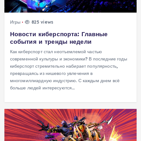
Игры
825 views
Новости киберспорта: Главные
события и тренды недели
Как киберспорт стал неотъемлемой частью
современной культуры и экономики? В последние годы
киберспорт стремительно набирает популярность,
превращаясь из нишевого увлечения в
многомиллиардную индустрию. С каждым днем всё
больше людей интересуются…