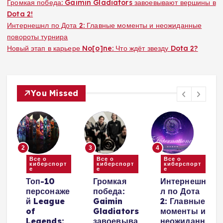
Громкая победа: Gaimin Gladiators завоевывают вершины в
Dota 2!
Интернешнл по Дота 2: Главные моменты и неожиданные
повороты турнира
Новый этап в карьере No[o]ne: Что ждёт звезду Dota 2?
You Missed
2
3
4
Все о
Все о
Все о
киберспорт
киберспорт
киберспорт
е
е
е
и
Топ-10
Громкая
Интернешн
персонаже
победа:
л по Дота
й League
Gaimin
2: Главные
е
of
Gladiators
моменты и
Legends:
завоевыва
неожиданн