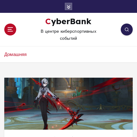
П
е
р
CyberBank
е
В центре киберспортивных
й
событий
т
и
к
Домашняя
с
о
д
е
р
ж
и
м
о
м
у