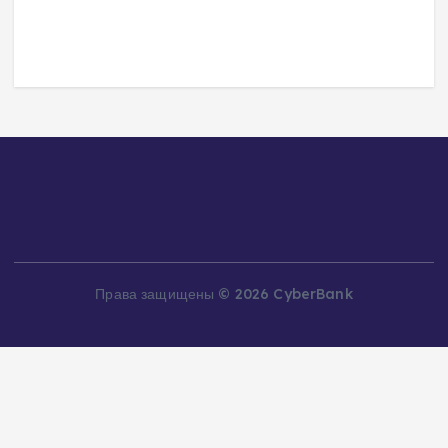
а
Права защищены © 2026 CyberBank