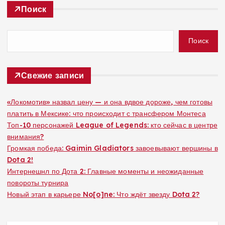
Поиск
Поиск
Свежие записи
«Локомотив» назвал цену — и она вдвое дороже, чем готовы
платить в Мексике: что происходит с трансфером Монтеса
Топ-10 персонажей League of Legends: кто сейчас в центре
внимания?
Громкая победа: Gaimin Gladiators завоевывают вершины в
Dota 2!
Интернешнл по Дота 2: Главные моменты и неожиданные
повороты турнира
Новый этап в карьере No[o]ne: Что ждёт звезду Dota 2?