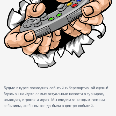
Будьте в курсе последних событий киберспортивной сцены!
Здесь вы найдете самые актуальные новости о турнирах,
командах, игроках и играх. Мы следим за каждым важным
событием, чтобы вы всегда были в центре событий.