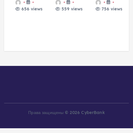
656 views
559 views
756 views
и
о
а
Права защищены © 2026 CyberBank