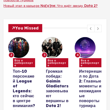
повороты турнира
Новый этап в карьере No[o]ne: Что ждёт звезду Dota 2?
You Missed
2
3
4
Все о
Все о
Все о
киберспорт
киберспорт
киберспорт
е
е
е
и
Топ-10
Громкая
Интернешн
персонаже
победа:
л по Дота
й League
Gaimin
2: Главные
е
of
Gladiators
моменты и
Legends:
завоевыва
неожиданн
кто сейчас
ют
ые
в центре
вершины в
повороты
внимания?
Dota 2!
турнира