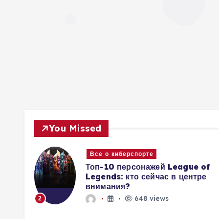
You Missed
Все о киберспорте
 и
Топ-10 персонажей League of
овы
Legends: кто сейчас в центре
внимания?
648 views
2