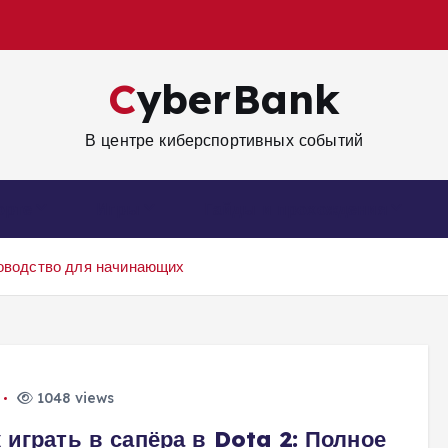
CyberBank
В центре киберспортивных событий
орте
Игры
Гайды и прохождения
уководство для начинающих
1048 views
 играть в сапёра в Dota 2: Полное