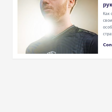
ру
м
у
Как 
свои
особ
стра
Con