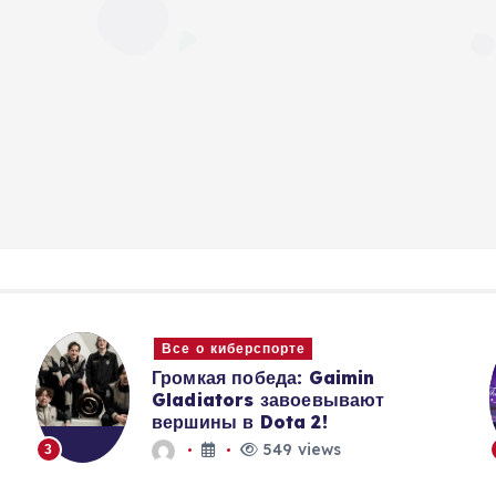
Все о киберспорте
Громкая победа: Gaimin
Gladiators завоевывают
вершины в Dota 2!
549 views
3