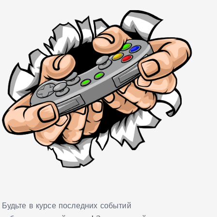
Будьте в курсе последних событий