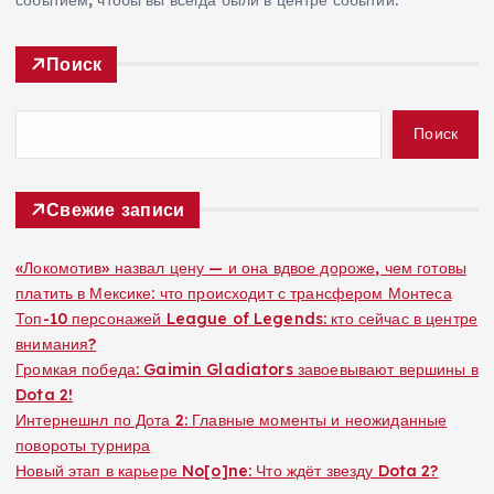
Поиск
Поиск
Свежие записи
«Локомотив» назвал цену — и она вдвое дороже, чем готовы
платить в Мексике: что происходит с трансфером Монтеса
Топ-10 персонажей League of Legends: кто сейчас в центре
внимания?
Громкая победа: Gaimin Gladiators завоевывают вершины в
Dota 2!
Интернешнл по Дота 2: Главные моменты и неожиданные
повороты турнира
Новый этап в карьере No[o]ne: Что ждёт звезду Dota 2?