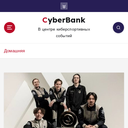
П
е
р
CyberBank
е
В центре киберспортивных
й
событий
т
и
к
Домашняя
с
о
д
е
р
ж
и
м
о
м
у