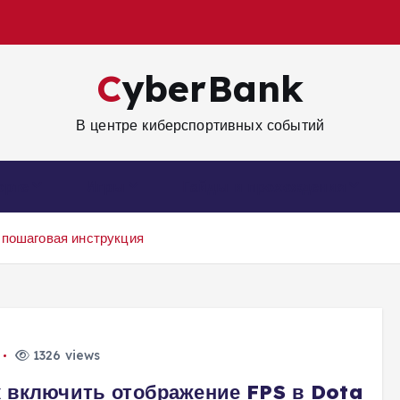
CyberBank
В центре киберспортивных событий
орте
Игры
Гайды и прохождения
 пошаговая инструкция
1326 views
к включить отображение FPS в Dota