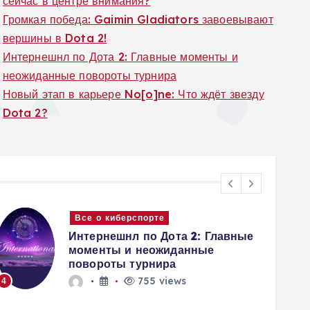
сейчас в центре внимания?
Громкая победа: Gaimin Gladiators завоевывают
вершины в Dota 2!
Интернешнл по Дота 2: Главные моменты и
неожиданные повороты турнира
Новый этап в карьере No[o]ne: Что ждёт звезду
Dota 2?
Все о киберспорте
Интернешнл по Дота 2: Главные
моменты и неожиданные
повороты турнира
5
755 views
4