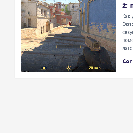
2:
м
у
Как 
Dota
секу
помо
лаго
Con