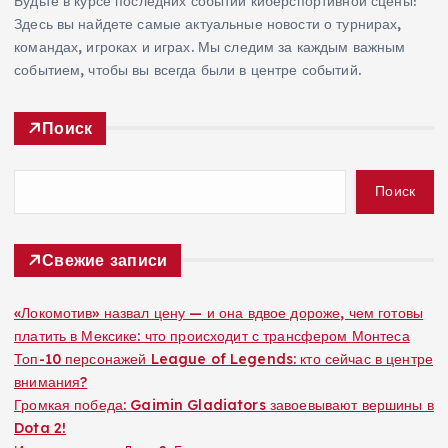
Будьте в курсе последних событий киберспортивной сцены!
Здесь вы найдете самые актуальные новости о турнирах,
командах, игроках и играх. Мы следим за каждым важным
событием, чтобы вы всегда были в центре событий.
Поиск
Поиск
Свежие записи
«Локомотив» назвал цену — и она вдвое дороже, чем готовы
платить в Мексике: что происходит с трансфером Монтеса
Топ-10 персонажей League of Legends: кто сейчас в центре
внимания?
Громкая победа: Gaimin Gladiators завоевывают вершины в
Dota 2!