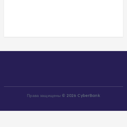
о
а
Права защищены © 2026 CyberBank