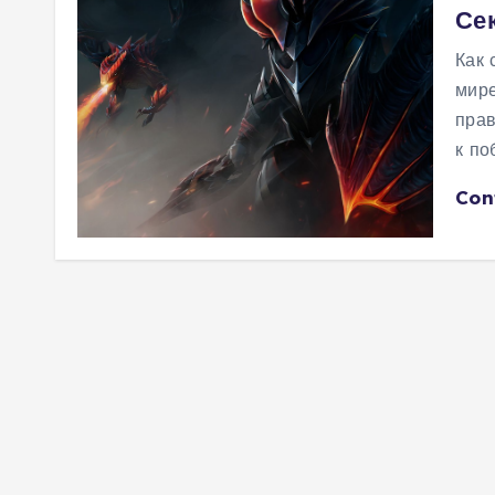
Се
м
у
Как 
мире
прав
к по
Con