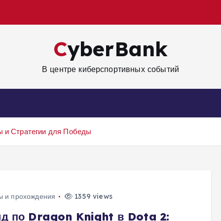
CyberBank
В центре киберспортивных событий
орте
Игры
Гайды и прохождения
ы и Стратегии для Победы
ы и прохождения
1359 views
йд по Dragon Knight в Dota 2: