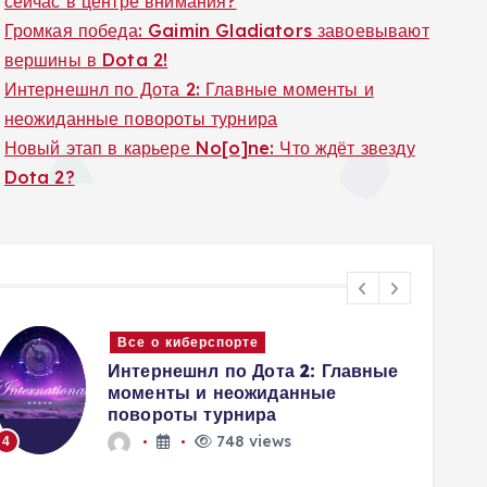
сейчас в центре внимания?
Громкая победа: Gaimin Gladiators завоевывают
вершины в Dota 2!
Интернешнл по Дота 2: Главные моменты и
неожиданные повороты турнира
Новый этап в карьере No[o]ne: Что ждёт звезду
Dota 2?
Все о киберспорте
Интернешнл по Дота 2: Главные
моменты и неожиданные
повороты турнира
5
748 views
4