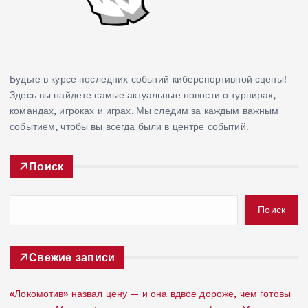
Будьте в курсе последних событий киберспортивной сцены!
Здесь вы найдете самые актуальные новости о турнирах,
командах, игроках и играх. Мы следим за каждым важным
событием, чтобы вы всегда были в центре событий.
Поиск
Поиск
Свежие записи
«Локомотив» назвал цену — и она вдвое дороже, чем готовы