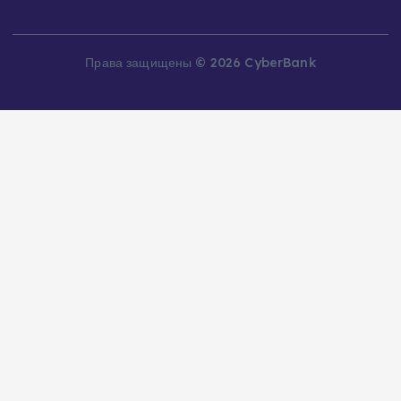
Права защищены © 2026 CyberBank