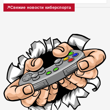
Свежие новости киберспорта