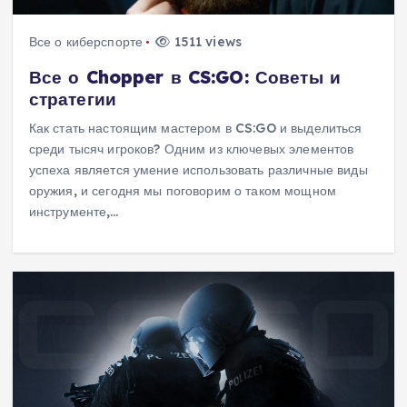
Все о киберспорте
1511 views
Все о Chopper в CS:GO: Советы и
стратегии
Как стать настоящим мастером в CS:GO и выделиться
среди тысяч игроков? Одним из ключевых элементов
успеха является умение использовать различные виды
оружия, и сегодня мы поговорим о таком мощном
инструменте,…