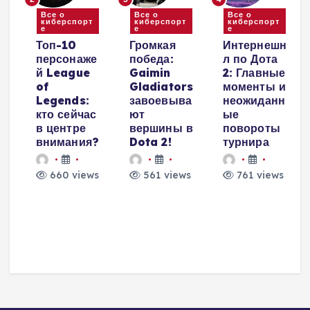
е о
Все о
Все о
Все о
берспорт
киберспорт
киберспорт
киберспо
е
е
е
п-10
Громкая
Интернешн
Новый
рсонаже
победа:
л по Дота
этап в
League
Gaimin
2: Главные
карьере
Gladiators
моменты и
No[o]ne
gends:
завоевыва
неожиданн
Что ждё
о сейчас
ют
ые
звезду
центре
вершины в
повороты
Dota 2?
имания?
Dota 2!
турнира
629 vi
60 views
561 views
761 views