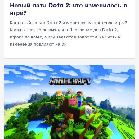
Новый патч Dota 2: что изменилось в
игре?
Как новый патч в Dota 2 изменит вашу стратегию игры?
Каждый раз, когда выходит обновление для Dota 2,
игроки по всему миру задаются вопросом: как новые
изменения повлияют на их…