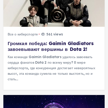
Все о киберспорте
561 views
Громкая победа: Gaimin Gladiators
завоевывают вершины в Dota 2!
Как команде Gaimin Gladiators удалось завоевать
сердца фанатов Dota 2 по всему миру? В мире
киберспорта, где конкуренция достигает невероятных
высот, эта команда сумела не только выстоять, но и
стать…