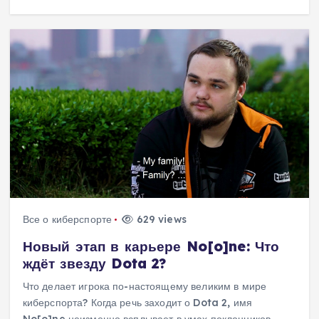
Все о киберспорте
629 views
Новый этап в карьере No[o]ne: Что
ждёт звезду Dota 2?
Что делает игрока по-настоящему великим в мире
киберспорта? Когда речь заходит о Dota 2, имя
No[o]ne неизменно всплывает в умах поклонников